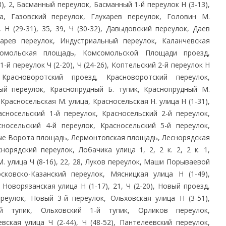
3), 2, Басманный переулок, Басманный 1-й переулок Н (3-13),
а, Газовский переулок, Глухарев переулок, Головин М.
 Н (29-31), 35, 39, Ч (30-32), Давыдовский переулок, Даев
арев переулок, Индустриальный переулок, Каланчевская
сомольская площадь, Комсомольской Площади проезд,
-й переулок Ч (2-20), Ч (24-26), Коптельский 2-й переулок Н
 Красноворотский проезд, Красноворотский переулок,
ый переулок, Краснопрудный Б. тупик, Краснопрудный М.
 Красносельская М. улица, Красносельская Н. улица Н (1-31),
расносельский 1-й переулок, Красносельский 2-й переулок,
сносельский 4-й переулок, Красносельский 5-й переулок,
ные Ворота площадь, Лермонтовская площадь, Леснорядская
норядский переулок, Лобачика улица 1, 2, 2 к. 2, 2 к. 1,
 М. улица Ч (8-16), 22, 28, Луков переулок, Маши Порываевой
ковско-Казанский переулок, Мясницкая улица Н (1-49),
, Новорязанская улица Н (1-17), 21, Ч (2-20), Новый проезд,
реулок, Новый 3-й переулок, Ольховская улица Н (3-51),
ий тупик, Ольховский 1-й тупик, Орликов переулок,
вская улица Ч (2-44), Ч (48-52), Пантелеевский переулок,