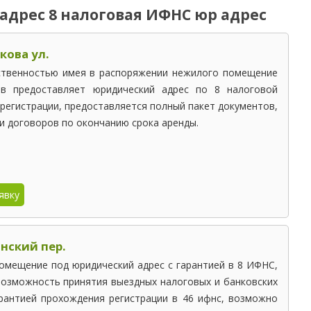
9 НАЛОГОВАЯ
36 НАЛОГОВАЯ
30 НАЛОГОВАЯ
33 НАЛОГОВАЯ
дрес 8 налоговая ИФНС юр адрес
10 НАЛОГОВАЯ
31 НАЛОГОВАЯ
34 НАЛОГОВАЯ
кова ул.
ственностью имея в распоряжении нежилого помещение
в предоставляет юридический адрес по 8 налоговой
 регистрации, предоставляется полный пакет документов,
 договоров по окончанию срока аренды.
явку
нский пер.
омещение под юридический адрес с гарантией в 8 ИФНС,
возможность принятия выездных налоговых и банковских
арантией прохождения регистрации в 46 ифнс, возможно