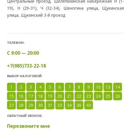
Центральный проезд, Шелепихинская набережная Н (1-
19), Н (29-31), Ч (32-34), Шеногина улица, Щукинская
улица, Щукинский 3-й проезд
ТЕЛЕФОН:
С 9:00 — 20:00
+7(985)733-22-18
ВЫБОР НАЛОГОВОЙ:
1
2
3
4
5
6
7
8
9
10
13
14
15
16
17
18
19
20
21
22
23
24
25
26
27
28
29
30
31
33
34
36
43
ОБРАТНЫЙ ЗВОНОК:
Перезвоните мне