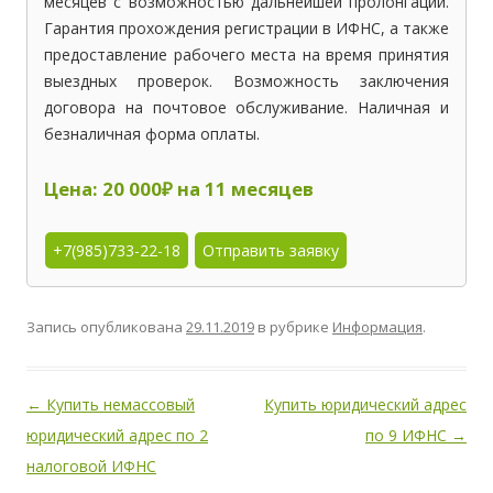
месяцев с возможностью дальнейшей пролонгации.
Гарантия прохождения регистрации в ИФНС, а также
предоставление рабочего места на время принятия
выездных проверок. Возможность заключения
договора на почтовое обслуживание. Наличная и
безналичная форма оплаты.
Цена: 20 000₽ на 11 месяцев
+7(985)733-22-18
Отправить заявку
Запись опубликована
29.11.2019
в рубрике
Информация
.
←
Купить немассовый
Купить юридический адрес
Навигация
юридический адрес по 2
по 9 ИФНС
→
по
налоговой ИФНС
записям